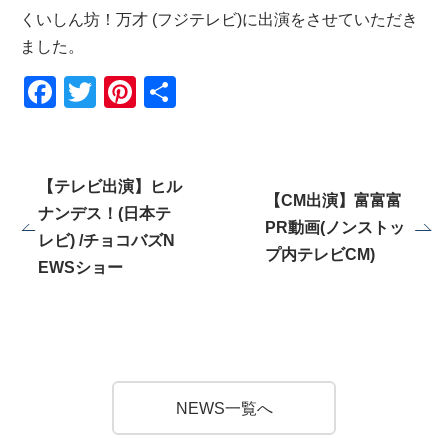
くいしん坊！万才 (フジテレビ)に出演をさせていただき
ました。
F
T
Pi
共
a
wi
nt
有
c
tt
er
e
er
e
【テレビ出演】ヒル
【CM出演】富富富
b
st
ナンデス！(日本テ
PR動画(ノンストッ
レビ) /チョコバズN
o
プ内テレビCM)
EWSショー
o
k
HOME
NEWS一覧へ